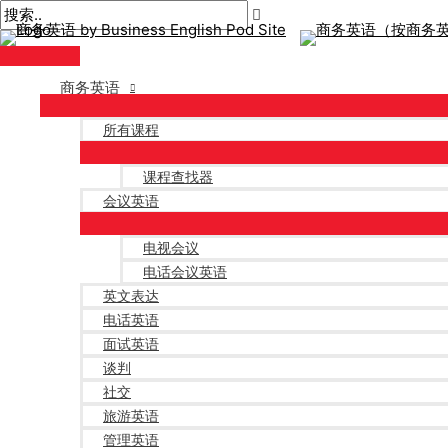
主
跳
帖
在
姓
电
菜
至
子
此
名
子
单
内
导
输
*
邮
容
航
入。.
件
商务英语
*
所有课程
课程查找器
会议英语
电视会议
电话会议英语
英文表达
电话英语
面试英语
谈判
社交
旅游英语
管理英语