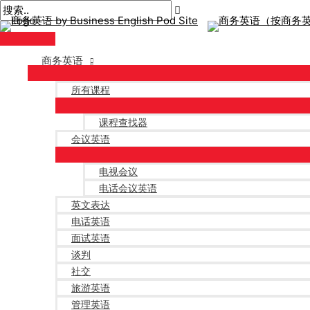
主
跳
帖
在
姓
电
菜
至
子
此
名
子
单
内
导
输
*
邮
容
航
入。.
件
商务英语
*
所有课程
课程查找器
会议英语
电视会议
电话会议英语
英文表达
电话英语
面试英语
谈判
社交
旅游英语
管理英语