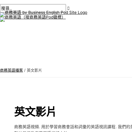
主
跳
後
商
搜
選
單
至
分
務
尋
內
頁
英
:
容
語
專
題
商務英語播客
/
英文影片
英文影片
商務英語視頻. 用於學習商務會話和詞彙的英語視訊課程. 我們的