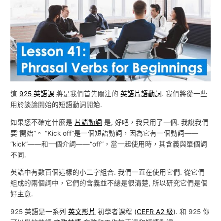
這
925 英語課
將是我們首先關注的
英語片語動詞
. 我們將從一些
用於談論開始的短語動詞開始.
如果您不確定什麼是
片語動詞
是, 好吧，我只用了一個. 我說我們
要“開始”。 “Kick off”是一個短語動詞，因為它有一個動詞——
“kick”——和一個介詞——“off”，當一起使用時，其含義與單個詞
不同.
英語中有數百個這樣的小二字組合. 我們一直在使用它們. 從它們
組成的兩個詞中，它們的含義並不總是很清楚, 所以研究它們是個
好主意.
925 英語是一系列
英文影片
初學者課程 (
CEFR A2 級
). 和 925 你