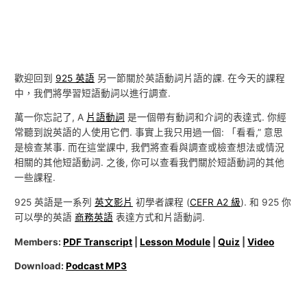
歡迎回到
925 英語
另一節關於英語動詞片語的課. 在今天的課程
中，我們將學習短語動詞以進行調查.
萬一你忘記了, A
片語動詞
是一個帶有動詞和介詞的表達式. 你經
常聽到說英語的人使用它們. 事實上我只用過一個: 「看看,” 意思
是檢查某事. 而在這堂課中, 我們將查看與調查或檢查想法或情況
相關的其他短語動詞. 之後, 你可以查看我們關於短語動詞的其他
一些課程.
925 英語是一系列
英文影片
初學者課程 (
CEFR A2 級
). 和 925 你
可以學的英語
商務英語
表達方式和片語動詞.
Members:
PDF Transcript
|
Lesson Module
|
Quiz
|
Video
Download:
Podcast MP3