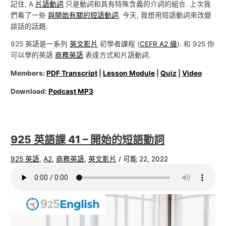
記住, A
片語動詞
只是動詞和具有特殊含義的介詞的組合. 上次我
們看了一些
與開始有關的短語動詞
. 今天, 我想用短語動詞來改變
談話的話題.
925 英語是一系列
英文影片
初學者課程 (
CEFR A2 級
). 和 925 你
可以學的英語
商務英語
表達方式和片語動詞.
Members:
PDF Transcript
|
Lesson Module
|
Quiz
|
Video
Download:
Podcast MP3
925 英語課 41 – 開始的短語動詞
925 英語
,
A2
,
商務英語
,
英文影片
/
可能 22, 2022