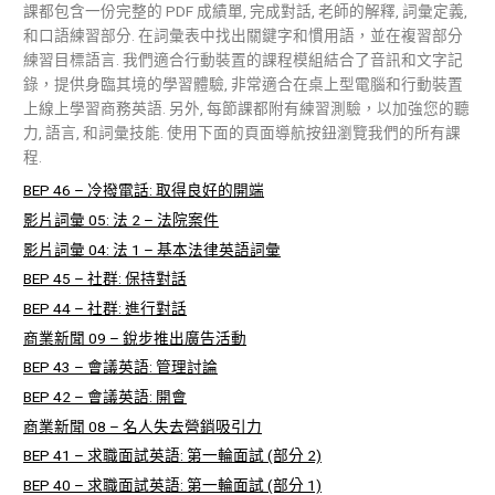
課都包含一份完整的 PDF 成績單, 完成對話, 老師的解釋, 詞彙定義,
和口語練習部分. 在詞彙表中找出關鍵字和慣用語，並在複習部分
練習目標語言. 我們適合行動裝置的課程模組結合了音訊和文字記
錄，提供身臨其境的學習體驗, 非常適合在桌上型電腦和行動裝置
上線上學習商務英語. 另外, 每節課都附有練習測驗，以加強您的聽
力, 語言, 和詞彙技能. 使用下面的頁面導航按鈕瀏覽我們的所有課
程.
BEP 46 – 冷撥電話: 取得良好的開端
影片詞彙 05: 法 2 – 法院案件
影片詞彙 04: 法 1 – 基本法律英語詞彙
BEP 45 – 社群: 保持對話
BEP 44 – 社群: 進行對話
商業新聞 09 – 銳步推出廣告活動
BEP 43 – 會議英語: 管理討論
BEP 42 – 會議英語: 開會
商業新聞 08 – 名人失去營銷吸引力
BEP 41 – 求職面試英語: 第一輪面試 (部分 2)
BEP 40 – 求職面試英語: 第一輪面試 (部分 1)