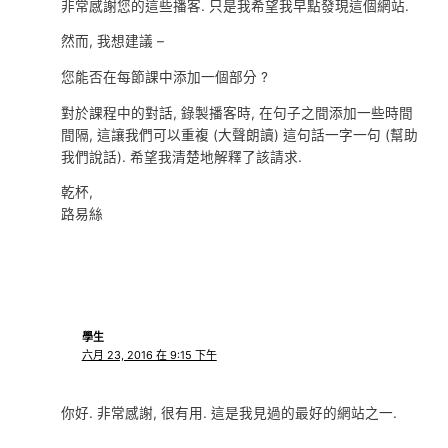
非常感謝您的這些播客. 只是我希望我早點發現這個網站.
然而, 我想建議 –
您能否在每節課中添加一個部分 ?
對於課程中的對話, 錄製播客時, 在句子之間添加一些時間
間隔, 這讓我們可以重複 (大聲朗讀) 這句話一字一句 (幫助
我們說話). 希望我清楚地解釋了該請求.
乾杯,
路易絲
學生
六月 23, 2016 在 9:15 下午
你好. 非常感謝, 很有用. 這是我見過的最好的網站之一.