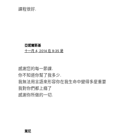
課程很好.
亞諾爾斯基
十一月 4, 2014 在 9:35 是
感謝您的每一節課.
你不知道你幫了我多少.
我無法用言語來形容你在我生命中變得多麼重要
我對你們都上癮了
感謝你所做的一切.
萊尼