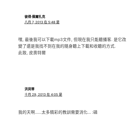
彼得·佩爾扎克
八月 7, 2013 在 5:48 是
嘿, 最後我可以下載mp3文件, 但現在我只能聽播客. 是它改
變了還是我找不到在我的隨身聽上下載和收聽的方式.
此致, 皮奧特爾
洪貝蒂
十月 29, 2013 在 4:05 是
我的天啊……太多精彩的教訓需要消化… :磷