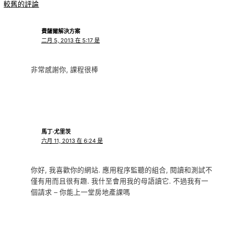
較舊的評論
費薩爾解決方案
二月 5, 2013 在 5:17 是
非常感謝你, 課程很棒
馬丁·尤里茨
六月 11, 2013 在 6:24 是
你好, 我喜歡你的網站. 應用程序監聽的組合, 閱讀和測試不
僅有用而且很有趣. 我什至會用我的母語讀它. 不過我有一
個請求 – 你能上一堂房地產課嗎