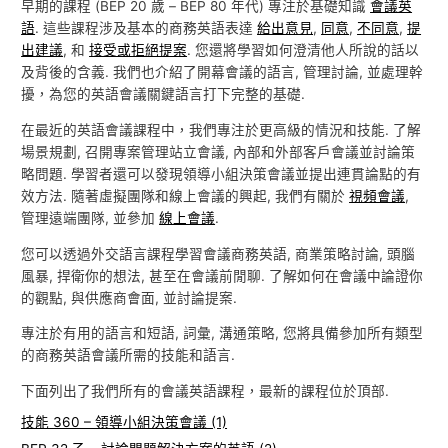
早期的課程 (BEP 20 歲 – BEP 80 年代) 專注於基礎知識
會議英
語
. 這些課程涉及基本的商務英語表達
給出意見
,
同意
,
不同意
,
提
出建議
, 和
接受或拒絕提案
. 您還將學習如何澄清他人所說的話以
及背後的含義. 我們也介紹了開幕會議的語言, 管理討論, 並處理幹
擾，為您的英語會議關鍵語言打下完整的基礎.
在最近的英語會議課程中，我們專注於更高級的情況和技能. 了解
場景規劃, 召開專案管理站立會議, 內部和外部客戶會議並討論策
略問題. 學習者還可以發現領導小組決策會議並提出連貫論點的有
效方法. 隨著虛擬團隊和線上會議的興起, 我們有關於
視頻會議
,
管理遠端團隊, 並參加
線上會議
.
您可以透過外交語言課程學習會議商務英語, 商業策略討論, 頭腦
風暴, 捍衛你的想法, 甚至在會議前閒聊. 了解如何在會議中論證你
的觀點, 與供應商會面, 並討論提案.
專注於有用的語言和短語, 詞彙, 溝通策略, 您將具備參加所有類型
的商務英語會議所需的技能和語言.
下面列出了我們所有的會議英語課程，最新的課程位於頂部.
技能 360 – 領導小組決策會議 (1)