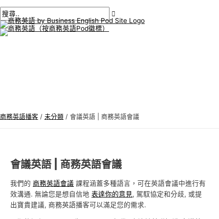
主
跳
貼
在
姓
電
商
搜
選
單
至
文
此
名
子
務
尋
內
導
輸
*
郵
英
:
容
航
入。.
件
語
*
專
題
商務英語播客
/
未分類
/
會議英語 | 商務英語會議
會議英語 | 商務英語會議
我們的
商務英語會議
課程涵蓋多種語言，可在英語會議中進行有
效溝通. 無論您是想自信地
表達你的意見
, 駕馭協定和分歧, 或提
出寶貴建議, 商務英語播客可以滿足您的需求.