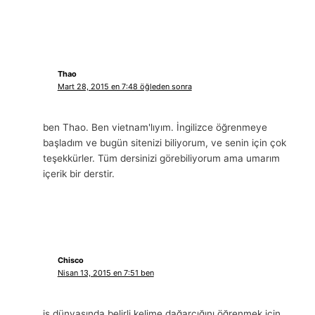
Thao
Mart 28, 2015 en 7:48 öğleden sonra
ben Thao. Ben vietnam'lıyım. İngilizce öğrenmeye
başladım ve bugün sitenizi biliyorum, ve senin için çok
teşekkürler. Tüm dersinizi görebiliyorum ama umarım
içerik bir derstir.
Chisco
Nisan 13, 2015 en 7:51 ben
iş dünyasında belirli kelime dağarcığını öğrenmek için