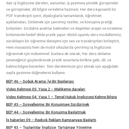
dair iş İngilizcesi dersleri, sunumlar, iş yazımına yönelik görüşmeler
ve görüşmeler, dil bilgisi ve kelime hazinesi. Her ders kapsamlı bir
PDF transkripti içerir, diyaloglarla tamamlandı, öğretmen
açıklamaları, Dinlemek için çevrimiçi testler, ve konuşma pratiği
bölümleri. Sözlükte anahtar kelimeleri ve deyimleri arayın ve inceleme
bölümünde hedef dilde pratik yapın. Mobil uyumlu ders modüllerimiz,
sürükleyici bir öğrenme deneyimi için ses ve transkriptleri birleştirir,
Hem masaüstü hem de mobil cihazlarda çevrimiçi iş İngilizcesi
öğrenmek için mükemmel. bunlara ek olarak, Her ders dinleme
yeteneğinizi güçlendirecek pratik sınavlarla birlikte gelir, dil, ve
kelime bilgisi becerileri. Tüm derslerimize göz atmak için aşağıdaki
sayfa gezinme düğmelerini kullanın.
BEP 46 – Soğuk Arama: İyi Bir Başlangıç
Video Kelimesi 05: Yasa 2 – Mahkeme davaları
Video Kelimesi 04: Yasa 1 – Temel Hukuk İngilizcesi Kelime Bilgisi
BEP 45 – Sosyalleşme: Bir Konuşmayı Sürdürmek
BEP 44 – Sosyalleşme: Bir Konuşma Başlatmak
İş haberleri 09 – Reebok Reklam Kampanyası Başlattı
BEP 43 – Toplantılar İngilizce: Tartışmayı Yönetme