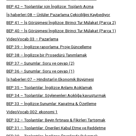
BEP 42 – Toplantılar için İngilizce: Toplantı Açma
İş haberleri 08 – Ünlüler Pazarlama Çekiciliğini Kaybediyor
BEP 41 – İş Görüşmesi İngilizce: Birinci Tur Mülakat (Parça 2)
BEP 40 – İş Görüşmesi İngilizce: Birinci Tur Mülakat (Parça 1)
VideoVocab 03 – Pazarlama
BEP 39 – İngilizce raporlama: Proje Güncelleme
BEP 38 – İngilizce bir Prosedürü Tanımlamak
BEP 37 – Sunumlar: Soru ve cevap (2)
BEP 36 – Sunumlar: Soru ve cevap (1)
İş haberleri 07 – Hindistan’ın Ekonomik Büyümesi
BEP 35 – Toplantılar: İngilizce Anlamı Açıklamak
BEP 34 – Toplantılar: Söylenenleri Açıklığa kavuşturmak
BEP 33 – İngilizce Sunumlar: Kapatma & Özetleme
VideoVocab 002: ekonomi 1
BEP 32 – Toplantılar: Beyin fırtınası & Fikirleri Tartışmak
BEP 31 – Toplantılar: Önerileri Kabul Etme ve Reddetme
BEP 30 – Toplantılar: İngilizce Önerilerde Bulunmak