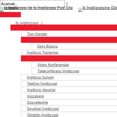
Ana
İçeriğe
navigasyon
menü
atla
gönderisi
İş ingilizcesi
Tüm Dersler
Ders Bulucu
İngilizce Toplantısı
Video Konferanslar
Telekonferans İngilizcesi
İngilizce Sunum
Telefon İngilizcesi
İngilizce röportaj
müzakere
Sosyalleşme
Seyahat İngilizcesi
Yönetim İngilizcesi