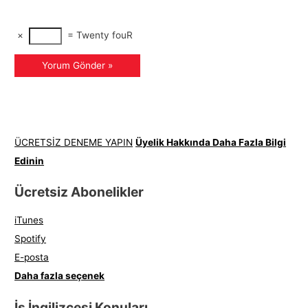
×
=
Tw
enty fo
uR
ÜCRETSİZ DENEME YAPIN
Üyelik Hakkında Daha Fazla Bilgi
Edinin
Ücretsiz Abonelikler
iTunes
Spotify
E-posta
Daha fazla seçenek
İş İngilizcesi Konuları