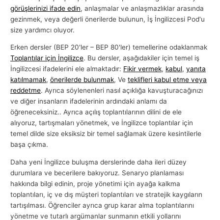
görüşlerinizi ifade edin
, anlaşmalar ve anlaşmazlıklar arasında
l
gezinmek, veya değerli önerilerde bulunun, İş İngilizcesi Pod'u
a
size yardımcı oluyor.
r
Erken dersler (BEP 20'ler – BEP 80'ler) temellerine odaklanmak
ı
Toplantılar için İngilizce
. Bu dersler, aşağıdakiler için temel iş
İngilizcesi ifadelerini ele almaktadır:
Fikir vermek
,
kabul
,
yanıta
katılmamak
,
önerilerde bulunmak
, Ve
teklifleri kabul etme veya
reddetme
. Ayrıca söylenenleri nasıl açıklığa kavuşturacağınızı
ve diğer insanların ifadelerinin ardındaki anlamı da
öğreneceksiniz.. Ayrıca açılış toplantılarının dilini de ele
alıyoruz, tartışmaları yönetmek, ve İngilizce toplantılar için
temel dilde size eksiksiz bir temel sağlamak üzere kesintilerle
başa çıkma.
Daha yeni İngilizce buluşma derslerinde daha ileri düzey
durumlara ve becerilere bakıyoruz. Senaryo planlaması
hakkında bilgi edinin, proje yönetimi için ayağa kalkma
toplantıları, iç ve dış müşteri toplantıları ve stratejik kaygıların
tartışılması. Öğrenciler ayrıca grup karar alma toplantılarını
yönetme ve tutarlı argümanlar sunmanın etkili yollarını