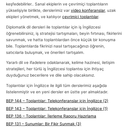
keşfedebilirler.. Sanal ekiplerin ve çevrimiçi toplantıların
yükselişiyle birlikte, derslerimiz var
video konferanslar
, uzak
ekipleri yönetmek, ve katılıyor
çevrimiçi toplantılar
.
Diplomatik dil dersleri ile toplantılar için iş İngilizcesi
öğrenebilirsiniz, iş stratejisi tartışmaları, beyin fırtınası, fikirlerini
savunmak, ve hatta toplantılardan önce küçük bir konuşma
bile. Toplantılarda fikrinizi nasıl tartışacağınızı öğrenin,
satıcılarla buluşmak, ve önerileri tartışalım.
Yararlı dil ve ifadelere odaklanarak, kelime hazinesi, iletişim
stratejileri, her türlü iş İngilizcesi toplantısı için ihtiyaç
duyduğunuz becerilere ve dile sahip olacaksınız.
Toplantılar için İngilizce ile ilgili tüm derslerimiz aşağıda
listelenmiştir ve en yeni dersler en üstte yer almaktadır.
BEP 144 – Toplantılar: Telekonferanslar için İngilizce (2)
BEP 143 – Toplantılar: Telekonferanslar için İngilizce (1)
BEP 136 – Toplantılar: İlerleme Raporu Hazırlama
BEP 131 – Sunumlar: Bir Fikir Sunmak (3)