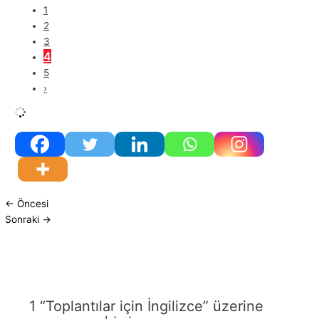
1
2
3
4
5
›
←
Öncesi
Sonraki
→
1 “Toplantılar için İngilizce” üzerine