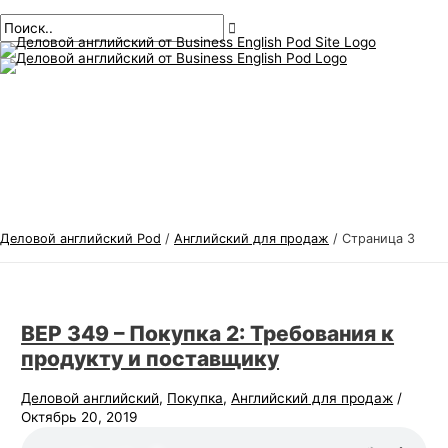
Главное
перейти
Пагинация
Т
И
меню
к
сообщений
е
с
содержанию
м
к
ы
а
д
т
е
ь
л
:
о
в
Деловой английский Pod
/
Английский для продаж
/
Страница 3
о
г
о
BEP 349 – Покупка 2: Требования к
а
продукту и поставщику
н
г
Деловой английский
,
Покупка
,
Английский для продаж
/
Октябрь 20, 2019
л
и