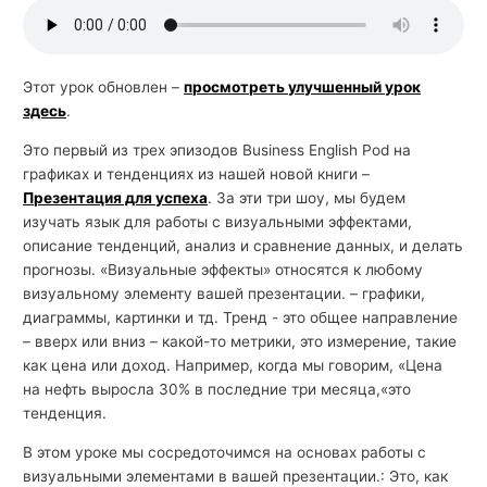
й
с
к
Этот урок обновлен –
просмотреть улучшенный урок
здесь
.
о
г
Это первый из трех эпизодов Business English Pod на
о
графиках и тенденциях из нашей новой книги –
Презентация для успеха
. За эти три шоу, мы будем
изучать язык для работы с визуальными эффектами,
описание тенденций, анализ и сравнение данных, и делать
прогнозы. «Визуальные эффекты» относятся к любому
визуальному элементу вашей презентации. – графики,
диаграммы, картинки и тд. Тренд - это общее направление
– вверх или вниз – какой-то метрики, это измерение, такие
как цена или доход. Например, когда мы говорим, «Цена
на нефть выросла 30% в последние три месяца,«это
тенденция.
В этом уроке мы сосредоточимся на основах работы с
визуальными элементами в вашей презентации.: Это, как