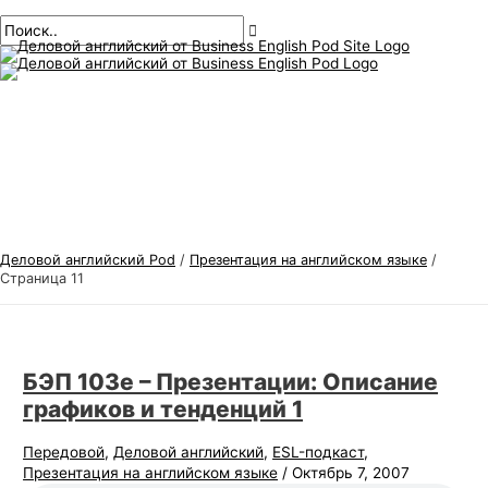
Главное
перейти
Пагинация
Т
И
меню
к
сообщений
е
с
содержанию
м
к
ы
а
д
т
е
ь
л
:
о
в
Деловой английский Pod
/
Презентация на английском языке
/
о
Страница 11
г
о
а
БЭП 103е – Презентации: Описание
н
графиков и тенденций 1
г
Передовой
,
Деловой английский
,
ESL-подкаст
,
л
Презентация на английском языке
/
Октябрь 7, 2007
и