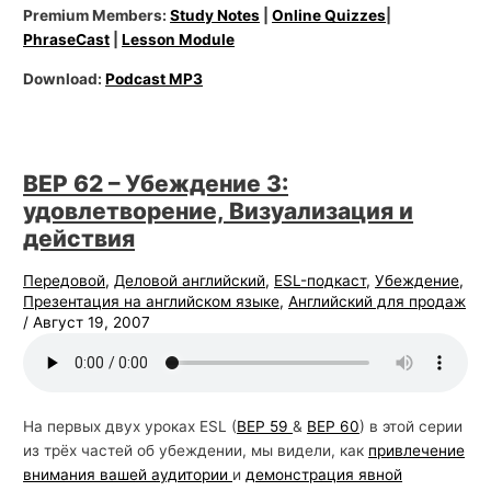
Premium Members:
Study Notes
|
Online Quizzes
|
PhraseCast
|
Lesson Module
Download:
Podcast MP3
BEP 62 – Убеждение 3:
удовлетворение, Визуализация и
действия
Передовой
,
Деловой английский
,
ESL-подкаст
,
Убеждение
,
Презентация на английском языке
,
Английский для продаж
/
Август 19, 2007
На первых двух уроках ESL (
BEP 59
&
BEP 60
) в этой серии
из трёх частей об убеждении, мы видели, как
привлечение
внимания вашей аудитории
и
демонстрация явной