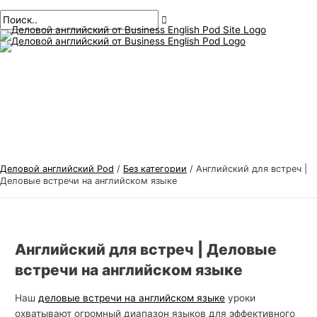
Главное
перейти
Навигация
Введите
Имя*
Электронная
Т
И
меню
к
по
здесь..
почта*
е
с
содержанию
публикациям
м
к
ы
а
д
т
е
ь
л
:
о
в
Деловой английский Pod
/
Без категории
/
Английский для встреч |
о
Деловые встречи на английском языке
г
о
а
Английский для встреч | Деловые
н
встречи на английском языке
г
л
Наш
деловые встречи на английском языке
уроки
охватывают огромный диапазон языков для эффективного
и