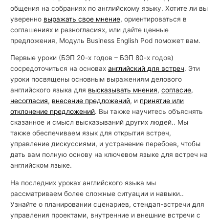
общения на собраниях по английскому языку. Хотите ли вы
й
уверенно
выражать свое мнение
, ориентироваться в
с
соглашениях и разногласиях, или дайте ценные
к
предложения, Модуль Business English Pod поможет вам.
о
Первые уроки (БЭП 20-х годов – БЭП 80-х годов)
г
сосредоточиться на основах
английский для встреч
. Эти
о
уроки посвящены основным выражениям делового
английского языка для
высказывать мнения
,
согласие
,
несогласия
,
внесение предложений
, и
принятие или
отклонение предложений
. Вы также научитесь объяснять
сказанное и смысл высказываний других людей.. Мы
также обеспечиваем язык для открытия встреч,
управление дискуссиями, и устранение перебоев, чтобы
дать вам полную основу на ключевом языке для встреч на
английском языке.
На последних уроках английского языка мы
рассматриваем более сложные ситуации и навыки..
Узнайте о планировании сценариев, стендап-встречи для
управления проектами, внутренние и внешние встречи с