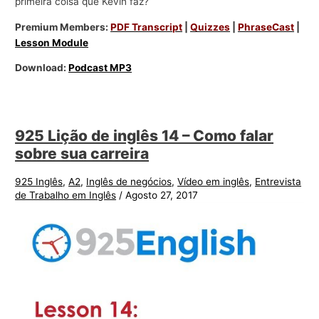
primeira coisa que Kevin faz?
Premium Members:
PDF Transcript
|
Quizzes
|
PhraseCast
|
Lesson Module
Download:
Podcast MP3
925 Lição de inglês 14 – Como falar
sobre sua carreira
925 Inglês
,
A2
,
Inglês de negócios
,
Vídeo em inglês
,
Entrevista
de Trabalho em Inglês
/
Agosto 27, 2017