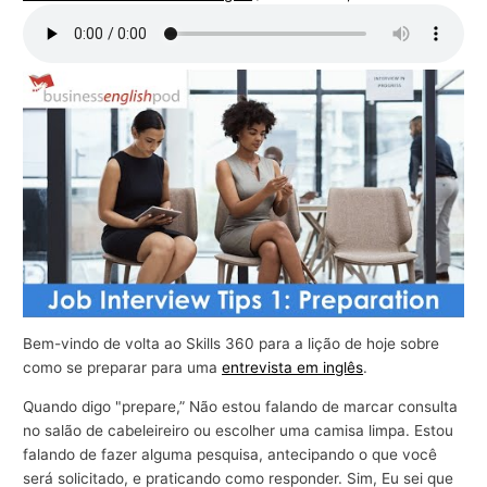
r
a
n
e
g
ó
c
i
o
s
Bem-vindo de volta ao Skills 360 para a lição de hoje sobre
como se preparar para uma
entrevista em inglês
.
Quando digo "prepare,” Não estou falando de marcar consulta
no salão de cabeleireiro ou escolher uma camisa limpa. Estou
falando de fazer alguma pesquisa, antecipando o que você
será solicitado, e praticando como responder. Sim, Eu sei que