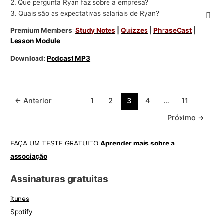
2. Que pergunta Ryan faz sobre a empresa?
3. Quais são as expectativas salariais de Ryan?
Premium Members:
Study Notes
|
Quizzes
|
PhraseCast
|
Lesson Module
Download:
Podcast MP3
←
Anterior
1
2
3
4
…
11
Próximo
→
FAÇA UM TESTE GRATUITO
Aprender mais sobre a
associação
Assinaturas gratuitas
itunes
Spotify