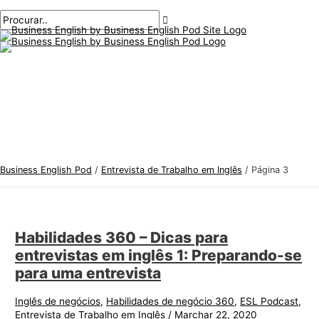
Menu
Ir
Pós
T
P
principal
para
paginação
ó
r
o
p
o
conteúdo
i
c
c
u
o
r
s
a
d
r
e
:
Business English Pod
/
Entrevista de Trabalho em Inglês
/
Página 3
i
n
g
Habilidades 360 – Dicas para
l
entrevistas em inglês 1: Preparando-se
ê
para uma entrevista
s
p
Inglês de negócios
,
Habilidades de negócio 360
,
ESL Podcast
,
Entrevista de Trabalho em Inglês
/
Marchar 22, 2020
a