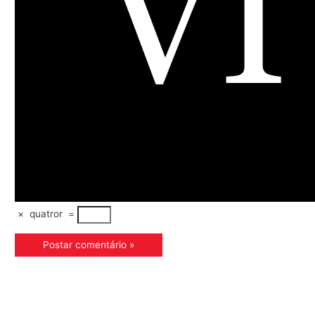
×
quatror
=