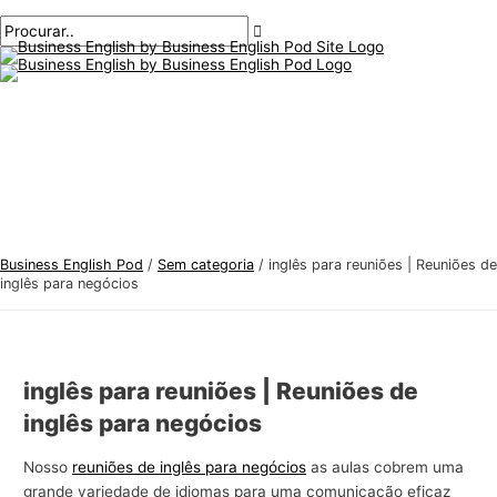
Menu
Ir
Pós-
Digite
Nome*
E-
T
P
principal
para
navegação
aqui..
mail*
ó
r
o
p
o
conteúdo
i
c
c
u
o
r
s
a
d
r
e
:
Business English Pod
/
Sem categoria
/
inglês para reuniões | Reuniões de
i
inglês para negócios
n
g
l
inglês para reuniões | Reuniões de
ê
inglês para negócios
s
p
Nosso
reuniões de inglês para negócios
as aulas cobrem uma
grande variedade de idiomas para uma comunicação eficaz
a