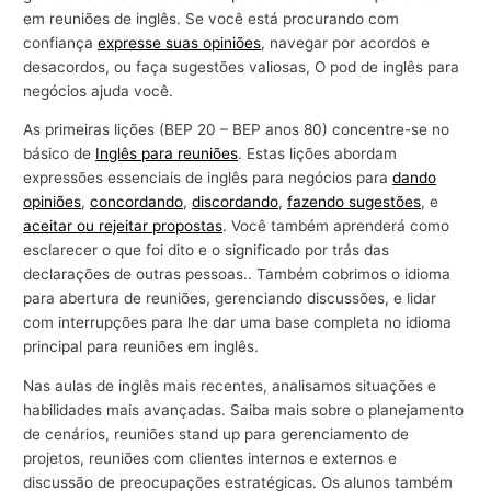
em reuniões de inglês. Se você está procurando com
r
confiança
expresse suas opiniões
, navegar por acordos e
a
desacordos, ou faça sugestões valiosas, O pod de inglês para
n
negócios ajuda você.
e
As primeiras lições (BEP 20 – BEP anos 80) concentre-se no
g
básico de
Inglês para reuniões
. Estas lições abordam
ó
expressões essenciais de inglês para negócios para
dando
opiniões
,
concordando
,
discordando
,
fazendo sugestões
, e
c
aceitar ou rejeitar propostas
. Você também aprenderá como
i
esclarecer o que foi dito e o significado por trás das
o
declarações de outras pessoas.. Também cobrimos o idioma
s
para abertura de reuniões, gerenciando discussões, e lidar
com interrupções para lhe dar uma base completa no idioma
principal para reuniões em inglês.
Nas aulas de inglês mais recentes, analisamos situações e
habilidades mais avançadas. Saiba mais sobre o planejamento
de cenários, reuniões stand up para gerenciamento de
projetos, reuniões com clientes internos e externos e
discussão de preocupações estratégicas. Os alunos também