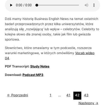
Dziś mamy historię Business English News na temat ostatnich
badań przeprowadzonych przez kilka uniwersytetów, które
analizują siłę „rozwijającą’ lub wpływ – celebrytów. Celebrity to
kolejne słowo dla znanej osoby, takie jak film lub gwiazda
sportowa.
Słownictwo, które omawiamy w tym podcastie, rozszerza
warunki marketingowe, w których omówiliśmy
Vocab wideo
04
.
PDF Transcript:
Study Notes
Download:
Podcast MP3
←
Poprzedni
1
…
41
42
43
Następny
→