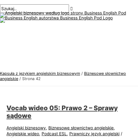
Menu
Przejdź
Paginacja
T
S
główne
do
postów
e
z
treści
m
u
a
k
t
a
y
j
k
:
a
j
Kapsuła z językiem angielskim biznesowym
/
Biznesowe słownictwo
ę
angielskie
/
Strona 42
z
y
k
Vocab wideo 05: Prawo 2 – Sprawy
a
sądowe
a
Angielski biznesowy
,
Biznesowe słownictwo angielskie
,
n
Angielskie wideo
,
Podcast ESL
,
Prawniczy język angielski
/
g