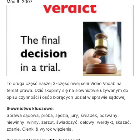
Móc 6, 2007
i
e
l
s
k
i
e
g
o
w
To druga część naszej 3-częściowej serii Video Vocab na
temat prawa. Dziś skupimy się na słownictwie używanym do
b
opisu czynności i osób biorących udział w sprawie sądowej.
i
z
Słownictwo kluczowe:
Sprawa sądowa, próba, sędzia, jury, świadek, pozwany,
n
niewinny, winny, zarzut, świadczyć, celowy, werdykt, skazać,
e
zdanie, Cienki & wyrok więzienia.
s