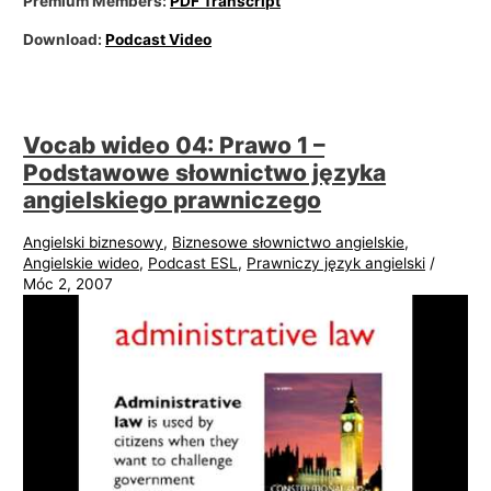
Premium Members:
PDF Transcript
i
e
Download:
Podcast Video
Vocab wideo 04: Prawo 1 –
Podstawowe słownictwo języka
angielskiego prawniczego
Angielski biznesowy
,
Biznesowe słownictwo angielskie
,
Angielskie wideo
,
Podcast ESL
,
Prawniczy język angielski
/
Móc 2, 2007