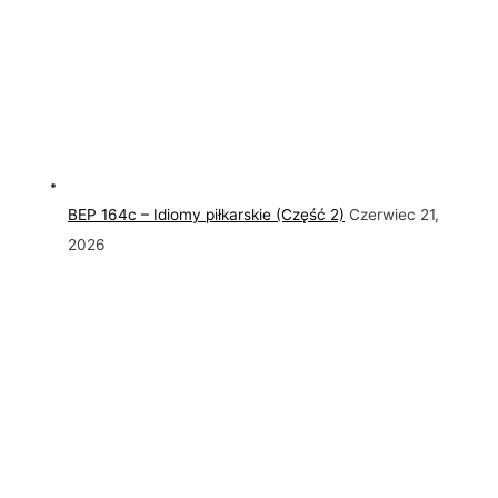
BEP 164c – Idiomy piłkarskie (Część 2)
Czerwiec 21,
2026