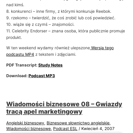
nad kimś.
8. konkurenci – inne firmy, z którymi konkuruje Reebok.
9. rzekomo – twierdzić, że coś zrobić lub coś powiedzieć.
10. wiąże się z czymś – znajomości.
11. Celebrity Endorser – znana osoba, która publicznie promuje
produkt.
W ten weekend wydamy również ulepszone
Wersja tego
podcastu MP4
z tekstem i zdjęciami.
PDF Transcript:
Study Notes
Download:
Podcast MP3
Wiadomości biznesowe 08 – Gwiazdy
tracą apel marketingowy
Angielski biznesowy
,
Biznesowe słownictwo angielskie
,
Wiadomości biznesowe
,
Podcast ESL
/
Kwiecień 4, 2007