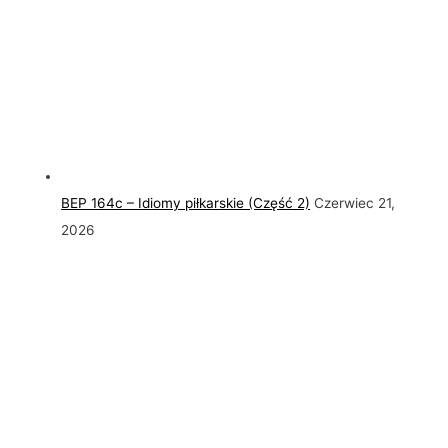
BEP 164c – Idiomy piłkarskie (Część 2)
Czerwiec 21,
2026