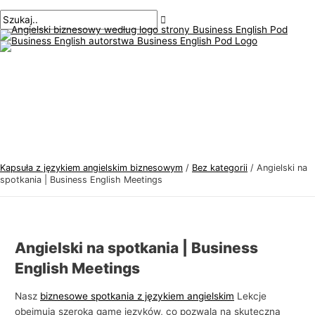
Menu
Przejdź
Nawigacja
Pisz
Nazwa*
E-
T
S
główne
do
po
tutaj..
mail*
e
z
treści
wpisach
m
u
a
k
t
a
y
j
k
:
a
j
Kapsuła z językiem angielskim biznesowym
/
Bez kategorii
/
Angielski na
ę
spotkania | Business English Meetings
z
y
k
Angielski na spotkania | Business
a
English Meetings
a
n
Nasz
biznesowe spotkania z językiem angielskim
Lekcje
obejmują szeroką gamę języków, co pozwala na skuteczną
g