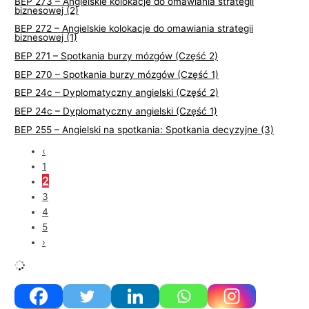
BEP 273 – Angielskie kolokacje do omawiania strategii
biznesowej (2)
BEP 272 – Angielskie kolokacje do omawiania strategii
biznesowej (1)
BEP 271 – Spotkania burzy mózgów (Część 2)
BEP 270 – Spotkania burzy mózgów (Część 1)
BEP 24c – Dyplomatyczny angielski (Część 2)
BEP 24c – Dyplomatyczny angielski (Część 1)
BEP 255 – Angielski na spotkania: Spotkania decyzyjne (3)
‹
1
2
3
4
5
›