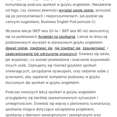
komunikację podczas spotkań w języku angielskim. Niezależnie
i
od tego, czy szukasz pewności
wyrażaj swoje opinie
, poruszać
e
się po porozumieniach i nieporozumieniach, lub podziel się
l
cennymi sugestiami, Business English Pod pomoże Ci.
s
Wczesne lekcje (BEP lata 20-te – BEP lata 80-te) skoncentruj
k
się na podstawach
Angielski na spotkania
. Lekcje te dotyczą
i
podstawowych wyrażeń w biznesowym języku angielskim
dawać opinie
,
zgadzając się
,
nie zgadzać się
,
zasugerować
, i
e
zaakceptowanie lub odrzucenie propozycji
. Dowiesz się także,
g
jak wyjaśniać, co zostało powiedziane i znaczenie wypowiedzi
o
innych osób. Zajmujemy się również językiem spotkań
w
otwierających, zarządzanie dyskusjami, oraz radzenie sobie z
b
przerwami, aby zapewnić kompletne podstawy w języku
kluczowym dla spotkań w języku angielskim.
i
z
Podczas nowszych lekcji spotkań w języku angielskim
n
przyglądamy się bardziej zaawansowanym sytuacjom i
umiejętnościom. Dowiedz się więcej o planowaniu scenariuszy,
e
spotkania stojące dotyczące zarządzania projektami,
s
spotkania z klientami wewnętrznymi i zewnętrznymi oraz