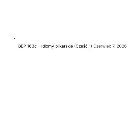
BEP 163c – Idiomy piłkarskie (Część 1)
Czerwiec 7, 2026