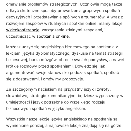
i
omawianie problemów strategicznych. Uczniowie mogą także
e
odkryć skuteczne sposoby prowadzenia grupowych spotkań
decyzyjnych i przedstawiania spójnych argumentów. A wraz z
rozwojem zespołów wirtualnych i spotkań online, mamy lekcje
wideokonferencje
, zarządzanie zdalnymi zespołami, i
uczestnicząc w
spotkania on-line
.
Możesz uczyć się angielskiego biznesowego na spotkania z
lekcjami języka dyplomatycznego, dyskusje na temat strategii
biznesowej, burza mózgów, obronie swoich pomysłów, a nawet
krótkie rozmowy przed spotkaniami. Dowiedz się, jak
argumentować swoje stanowisko podczas spotkań, spotkać
się z dostawcami, i omówimy propozycje.
Ze szczególnym naciskiem na przydatny język i zwroty,
słownictwo, strategie komunikacyjne, będziesz wyposażony w
umiejętności i język potrzebne do wszelkiego rodzaju
biznesowych spotkań w języku angielskim.
Wszystkie nasze lekcje języka angielskiego na spotkania są
wymienione poniżej, a najnowsze lekcje znajdują się na górze.