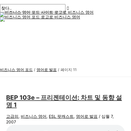
메
콘
게
비
검
인
메
텐
시
즈
색
뉴
츠
물
니
:
로
페
스
건
이
너
지
영
뛰
매
어
기
김
주
제
비즈니스 영어 포드
/
영어로 발표
/
페이지 11
BEP 103e – 프리젠테이션: 차트 및 동향 설
명 1
고급의
,
비즈니스 영어
,
ESL 팟캐스트
,
영어로 발표
/
십월 7,
2007