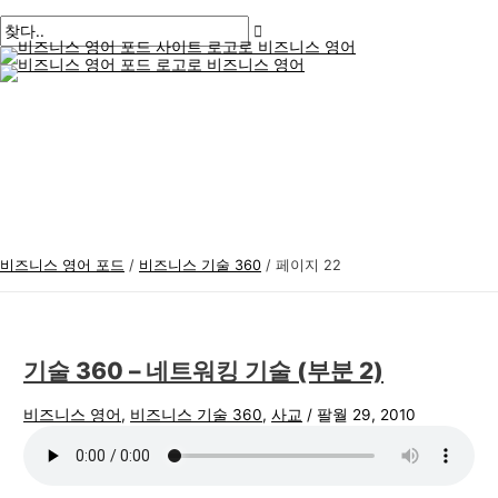
메
콘
게
비
검
인
메
텐
시
즈
색
뉴
츠
물
니
:
로
페
스
건
이
너
지
영
뛰
매
어
기
김
주
제
비즈니스 영어 포드
/
비즈니스 기술 360
/
페이지 22
기술 360 – 네트워킹 기술 (부분 2)
비즈니스 영어
,
비즈니스 기술 360
,
사교
/
팔월 29, 2010