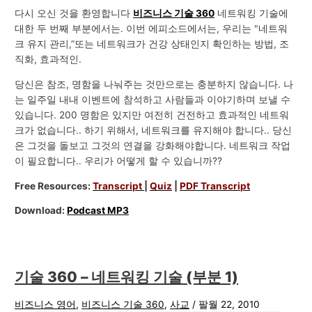
다시 오신 것을 환영합니다
비즈니스 기술 360
네트워킹 기술에
대한 두 번째 부분에서는. 이번 에피소드에서는, 우리는 "네트워
크 유지 관리,”또는 네트워크가 건강 상태인지 확인하는 방법, 조
직화, 효과적인.
당신은 참조, 명함을 나눠주는 것만으로는 충분하지 않습니다. 나
는 일주일 내내 이벤트에 참석하고 사람들과 이야기하며 보낼 수
있습니다. 200 명함은 있지만 여전히 건전하고 효과적인 네트워
크가 없습니다.. 하기 위해서, 네트워크를 유지해야 합니다.. 당신
은 그것을 돌보고 그것의 연결을 강화해야합니다. 네트워크 작업
이 필요합니다.. 우리가 어떻게 할 수 있습니까??
Free Resources:
Transcript
|
Quiz
|
PDF Transcript
Download:
Podcast MP3
기술 360 – 네트워킹 기술 (부분 1)
비즈니스 영어
,
비즈니스 기술 360
,
사교
/
팔월 22, 2010