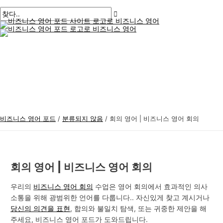
메
콘
게
여
이
이
비
검
인
메
텐
시
기
름
메
즈
색
뉴
츠
물
에
*
일
니
:
로
탐
입
*
스
건
색
력
너
하
영
뛰
세
어
기
요..
주
제
비즈니스 영어 포드
/
분류되지 않음
/
회의 영어 | 비즈니스 영어 회의
회의 영어 | 비즈니스 영어 회의
우리의
비즈니스 영어 회의
수업은 영어 회의에서 효과적인 의사
소통을 위해 광범위한 언어를 다룹니다.. 자신있게 찾고 계시거나
당신의 의견을 표현
, 합의와 불일치 탐색, 또는 귀중한 제안을 해
주세요, 비즈니스 영어 포드가 도와드립니다.