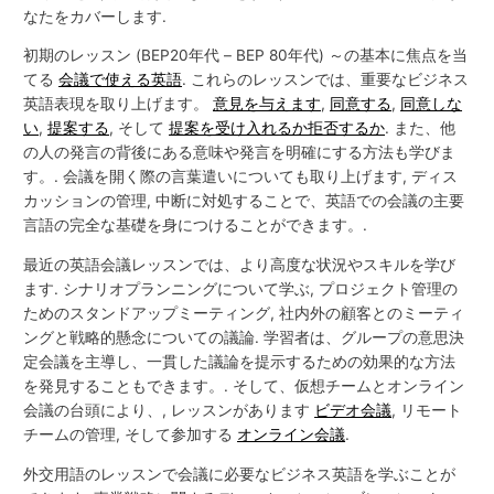
なたをカバーします.
初期のレッスン (BEP20年代 – BEP 80年代) ～の基本に焦点を当
てる
会議で使える英語
. これらのレッスンでは、重要なビジネス
英語表現を取り上げます。
意見を与えます
,
同意する
,
同意しな
い
,
提案する
, そして
提案を受け入れるか拒否するか
. また、他
の人の発言の背後にある意味や発言を明確にする方法も学びま
す。. 会議を開く際の言葉遣いについても取り上げます, ディス
カッションの管理, 中断に対処することで、英語での会議の主要
言語の完全な基礎を身につけることができます。.
最近の英語会議レッスンでは、より高度な状況やスキルを学び
ます. シナリオプランニングについて学ぶ, プロジェクト管理の
ためのスタンドアップミーティング, 社内外の顧客とのミーティ
ングと戦略的懸念についての議論. 学習者は、グループの意思決
定会議を主導し、一貫した議論を提示するための効果的な方法
を発見することもできます。. そして、仮想チームとオンライン
会議の台頭により、, レッスンがあります
ビデオ会議
, リモート
チームの管理, そして参加する
オンライン会議
.
外交用語のレッスンで会議に必要なビジネス英語を学ぶことが