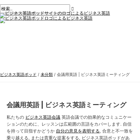
メ
コ
ポ
こ
名
E
ビ
検
イ
ン
ン
ス
こ
前
メ
ジ
索
メ
テ
ト
に
*
ー
ニ
ネ
す
ュ
ン
ナ
入
ル
ー
ス
る
ツ
ビ
力。.
*
に
ゲ
英
:
ス
ー
語
キ
シ
ト
ッ
ョ
ピ
プ
ン
ッ
ビジネス英語ポッド
/
未分類
/
会議用英語 | ビジネス英語ミーティング
ク
ス
会議用英語 | ビジネス英語ミーティング
私たちの
ビジネス英語会議
英語会議での効果的なコミュニケー
ションのために、レッスンは広範囲の言語をカバーします. 自信
を持って目指すかどうか
自分の意見を表明する
, 合意と不一致を
乗り越える, または貴重な提案をする, ビジネス英語ポッドがあ