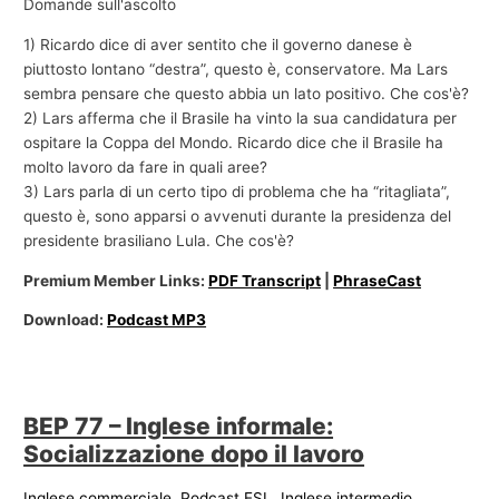
Domande sull'ascolto
1) Ricardo dice di aver sentito che il governo danese è
piuttosto lontano “destra”, questo è, conservatore. Ma Lars
sembra pensare che questo abbia un lato positivo. Che cos'è?
2) Lars afferma che il Brasile ha vinto la sua candidatura per
ospitare la Coppa del Mondo. Ricardo dice che il Brasile ha
molto lavoro da fare in quali aree?
3) Lars parla di un certo tipo di problema che ha “ritagliata”,
questo è, sono apparsi o avvenuti durante la presidenza del
presidente brasiliano Lula. Che cos'è?
Premium Member Links:
PDF Transcript
|
PhraseCast
Download:
Podcast MP3
BEP 77 – Inglese informale:
Socializzazione dopo il lavoro
Inglese commerciale
,
Podcast ESL
,
Inglese intermedio
,