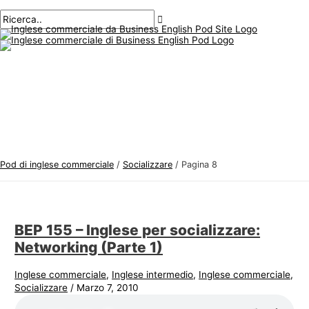
Menu
Salta
Postimpaginazione
A
C
principale
al
r
e
contenuto
g
r
o
c
m
a
e
r
n
e
t
:
i
Pod di inglese commerciale
/
Socializzare
/
Pagina 8
d
i
i
BEP 155 – Inglese per socializzare:
n
Networking (Parte 1)
g
l
Inglese commerciale
,
Inglese intermedio
,
Inglese commerciale
,
Socializzare
/
Marzo 7, 2010
e
s