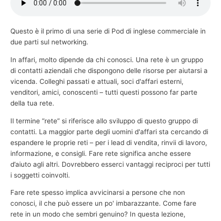
e
c
Questo è il primo di una serie di Pod di inglese commerciale in
o
due parti sul networking.
m
In affari, molto dipende da chi conosci. Una rete è un gruppo
m
di contatti aziendali che dispongono delle risorse per aiutarsi a
e
vicenda. Colleghi passati e attuali, soci d'affari esterni,
r
venditori, amici, conoscenti – tutti questi possono far parte
della tua rete.
c
i
Il termine “rete” si riferisce allo sviluppo di questo gruppo di
a
contatti. La maggior parte degli uomini d'affari sta cercando di
espandere le proprie reti – per i lead di vendita, rinvii di lavoro,
l
informazione, e consigli. Fare rete significa anche essere
e
d’aiuto agli altri. Dovrebbero esserci vantaggi reciproci per tutti
i soggetti coinvolti.
Fare rete spesso implica avvicinarsi a persone che non
conosci, il che può essere un po' imbarazzante. Come fare
rete in un modo che sembri genuino? In questa lezione,