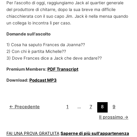
Per l'ascolto di oggi, raggiungiamo Jack al quartier generale
del produttore di chitarre, dopo la sua breve ma difficile
chiacchierata con il suo capo Jim. Jack è nella mensa quando
un collega lo incontra lì per caso.
Domande sull'ascolto
1) Cosa ha saputo Frances da Joanna??
2) Con chi è partita Michelle??
3) Dove Frances dice a Jack che deve andare??
Premium Members:
PDF Transcript
Download:
Podcast MP3
←
Precedente
1
…
7
8
9
Il prossimo
→
FAI UNA PROVA GRATUITA
Saperne di più sull'appartenenza