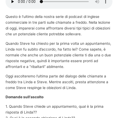
e
c
Questo è l'ultimo della nostra serie di podcast di inglese
o
commerciale in tre parti sulle chiamate a freddo. Nella lezione
m
di oggi, imparerai come affrontare diversi tipi tipici di obiezioni
che un potenziale cliente potrebbe sollevare.
m
e
Quando Steve ha chiesto per la prima volta un appuntamento,
r
Linda non fu subito d’accordo, ha fatto lei? Come sapete, è
normale che anche un buon potenziale cliente ti dia una o due
c
risposte negative, quindi è importante essere pronti ad
i
affrontarli e a “ribaltarli” abilmente.
a
Oggi ascolteremo l’ultima parte del dialogo delle chiamate a
l
freddo tra Linda e Steve. Mentre ascolti, presta attenzione a
e
come Steve respinge le obiezioni di Linda.
Domande sull'ascolto
1. Quando Steve chiede un appuntamento, qual è la prima
risposta di Linda??
2. Qual è la seconda obiezione di Linda??