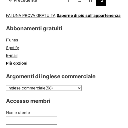
←
Precedente
1
…
11
12
FAI UNA PROVA GRATUITA
Saperne di più sull'appartenenza
Abbonamenti gratuiti
iTunes
Spotify
E-mail
Più opzioni
Argomenti di inglese commerciale
Accesso membri
Nome utente