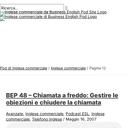
Menu
Salta
Postimpaginazione
A
C
principale
al
r
e
contenuto
g
r
o
c
m
a
e
r
n
e
t
:
i
Pod di inglese commerciale
/
Inglese commerciale
/
Pagina 12
d
i
i
BEP 48 – Chiamata a freddo: Gestire le
n
obiezioni e chiudere la chiamata
g
l
Avanzate
,
Inglese commerciale
,
Podcast ESL
,
Inglese
commerciale
,
Telefono inglese
/
Maggio 16, 2007
e
s