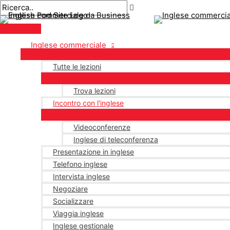
Menu
Salta
Postimpaginazione
principale
al
contenuto
Inglese commerciale
Tutte le lezioni
Trova lezioni
Incontro con l'inglese
Videoconferenze
Inglese di teleconferenza
Presentazione in inglese
Telefono inglese
Intervista inglese
Negoziare
Socializzare
Viaggia inglese
Inglese gestionale