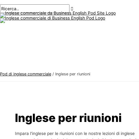
Menu
Salta
Postimpaginazione
A
C
principale
al
r
e
contenuto
g
r
o
c
m
a
e
r
n
e
t
:
i
Pod di inglese commerciale
/
Inglese per riunioni
d
i
i
n
g
Inglese per riunioni
l
e
Impara l'inglese per le riunioni con le nostre lezioni di inglese
s