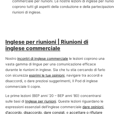
commerciale per riunioni. Le nostre lezioni di inglese per riunio
e
coprono tutti gli aspetti della conduzione e della partecipazion
riunioni di inglese.
c
o
m
m
e
Inglese per riunioni | Riunioni di
inglese commerciale
r
c
Nostro
incontri di inglese commerciale
le lezioni coprono una
i
vasta gamma di lingue per una comunicazione efficace
a
durante le riunioni in inglese. Sia che tu stia cercando di farlo
l
con sicurezza
esprimi le tue opinioni
, navigare tra accordi e
disaccordi, o dare preziosi suggerimenti, Il Pod di inglese
e
commerciale ti copre.
Le prime lezioni (BEP anni '20 – BEP anni '80) concentrarsi
sulle basi di
Inglese per riunioni
. Queste lezioni riguardano le
espressioni essenziali dell'inglese commerciale
dare opinioni
,
d'accordo
,
disaccordo
,
dare consigli
, e
accettare o rifiutare