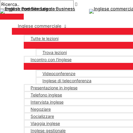
Menu
Salta
Postimpaginazione
principale
al
contenuto
Inglese commerciale
Tutte le lezioni
Trova lezioni
Incontro con l'inglese
Videoconferenze
Inglese di teleconferenza
Presentazione in inglese
Telefono inglese
Intervista inglese
Negoziare
Socializzare
Viaggia inglese
Inglese gestionale