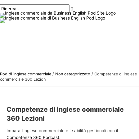
Menu
Salta
Posta
Digitare
Nome*
E-
A
C
principale
al
navigazione
qui..
mail*
r
e
contenuto
g
r
o
c
m
a
e
r
n
e
t
:
i
Pod di inglese commerciale
/
Non categorizzato
/
Competenze di inglese
d
commerciale 360 Lezioni
i
i
n
Competenze di inglese commerciale
g
360 Lezioni
l
e
Impara l'inglese commerciale e le abilità gestionali con il
Competenze 360 Podcast
.
s