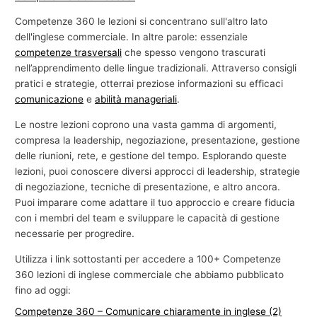
e
Competenze 360 le lezioni si concentrano sull'altro lato
c
dell'inglese commerciale. In altre parole: essenziale
competenze trasversali
che spesso vengono trascurati
o
nell’apprendimento delle lingue tradizionali. Attraverso consigli
m
pratici e strategie, otterrai preziose informazioni su efficaci
m
comunicazione
e
abilità manageriali
.
e
Le nostre lezioni coprono una vasta gamma di argomenti,
r
compresa la leadership, negoziazione, presentazione, gestione
c
delle riunioni, rete, e gestione del tempo. Esplorando queste
i
lezioni, puoi conoscere diversi approcci di leadership, strategie
di negoziazione, tecniche di presentazione, e altro ancora.
a
Puoi imparare come adattare il tuo approccio e creare fiducia
l
con i membri del team e sviluppare le capacità di gestione
e
necessarie per progredire.
Utilizza i link sottostanti per accedere a 100+ Competenze
360 lezioni di inglese commerciale che abbiamo pubblicato
fino ad oggi:
Competenze 360 – Comunicare chiaramente in inglese (2)