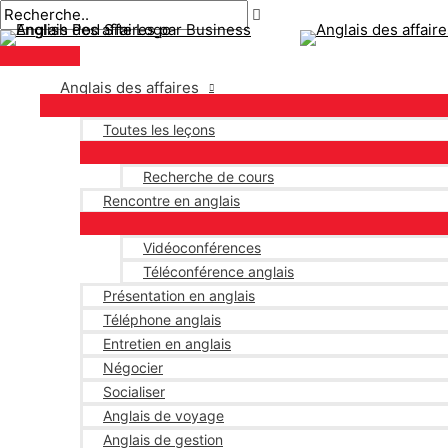
Menu
Aller
Pagination
principal
au
des
contenu
publications
Anglais des affaires
Toutes les leçons
Recherche de cours
Rencontre en anglais
Vidéoconférences
Téléconférence anglais
Présentation en anglais
Téléphone anglais
Entretien en anglais
Négocier
Socialiser
Anglais de voyage
Anglais de gestion