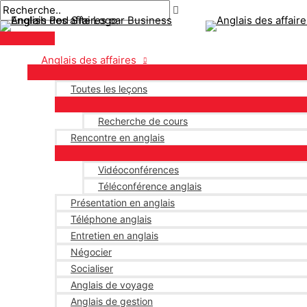
Menu
Aller
Pagination
principal
au
des
contenu
publications
Anglais des affaires
Toutes les leçons
Recherche de cours
Rencontre en anglais
Vidéoconférences
Téléconférence anglais
Présentation en anglais
Téléphone anglais
Entretien en anglais
Négocier
Socialiser
Anglais de voyage
Anglais de gestion