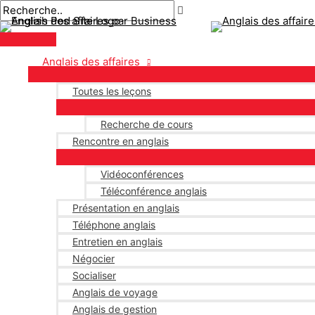
Menu
Aller
Pagination
principal
au
des
contenu
publications
Anglais des affaires
Toutes les leçons
Recherche de cours
Rencontre en anglais
Vidéoconférences
Téléconférence anglais
Présentation en anglais
Téléphone anglais
Entretien en anglais
Négocier
Socialiser
Anglais de voyage
Anglais de gestion