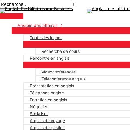
Menu
Aller
Pagination
principal
au
des
contenu
publications
Anglais des affaires
Toutes les leçons
Recherche de cours
Rencontre en anglais
Vidéoconférences
Téléconférence anglais
Présentation en anglais
Téléphone anglais
Entretien en anglais
Négocier
Socialiser
Anglais de voyage
Anglais de gestion