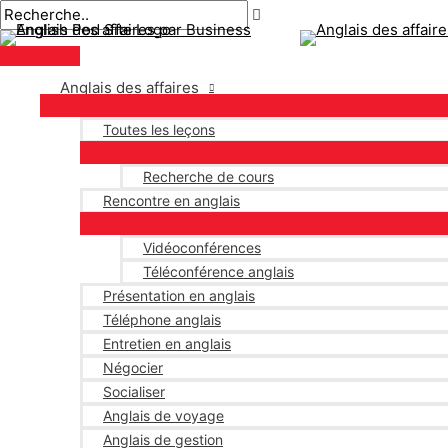
Menu
Aller
Navigation
Écrivez
Nom*
E-
principal
au
des
ici..
mail*
contenu
articles
Anglais des affaires
Toutes les leçons
Recherche de cours
Rencontre en anglais
Vidéoconférences
Téléconférence anglais
Présentation en anglais
Téléphone anglais
Entretien en anglais
Négocier
Socialiser
Anglais de voyage
Anglais de gestion