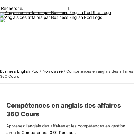
Menu
Aller
Navigation
Écrivez
Nom*
E-
S
R
principal
au
des
ici..
mail*
u
e
contenu
articles
j
c
e
h
t
e
s
r
d
c
'
h
a
e
Business English Pod
/
Non classé
/
Compétences en anglais des affaires
n
r
360 Cours
g
:
l
a
Compétences en anglais des affaires
i
360 Cours
s
d
Apprenez l'anglais des affaires et les compétences en gestion
avec le
Compétences 360 Podcast
.
e