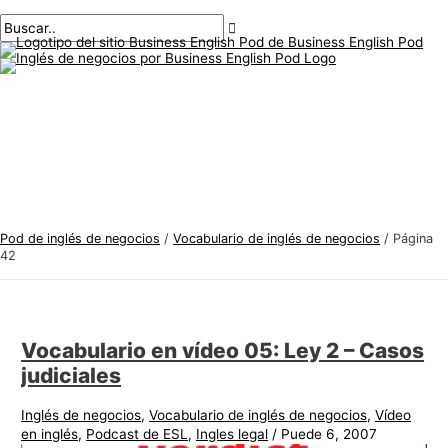
Menú
saltar
Paginación
T
B
principal
al
de
e
u
contenido
publicaciones
m
s
a
c
s
a
d
r
e
:
i
n
Pod de inglés de negocios
/
Vocabulario de inglés de negocios
/
Página
g
42
l
é
s
Vocabulario en vídeo 05: Ley 2 – Casos
d
judiciales
e
Inglés de negocios
,
Vocabulario de inglés de negocios
,
Vídeo
n
en inglés
,
Podcast de ESL
,
Ingles legal
/
Puede 6, 2007
e