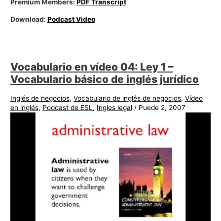
Premium Members:
PDF Transcript
Download:
Podcast Video
Vocabulario en vídeo 04: Ley 1 –
Vocabulario básico de inglés jurídico
Inglés de negocios
,
Vocabulario de inglés de negocios
,
Vídeo
en inglés
,
Podcast de ESL
,
Ingles legal
/
Puede 2, 2007