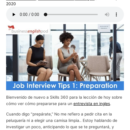
2020
g
o
c
i
o
s
Bienvenido de nuevo a Skills 360 para la lección de hoy sobre
cómo ver cómo prepararse para un
entrevista en ingles
.
Cuando digo "prepárate,” No me refiero a pedir cita en la
peluquería ni a elegir una camisa limpia.. Estoy hablando de
investigar un poco, anticipando lo que se te preguntará, y