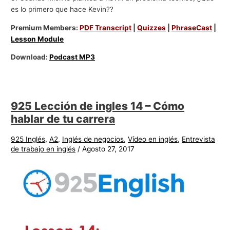
es lo primero que hace Kevin??
Premium Members:
PDF Transcript
|
Quizzes
|
PhraseCast
|
Lesson Module
Download:
Podcast MP3
925 Lección de ingles 14 – Cómo
hablar de tu carrera
925 Inglés
,
A2
,
Inglés de negocios
,
Vídeo en inglés
,
Entrevista
de trabajo en inglés
/
Agosto 27, 2017