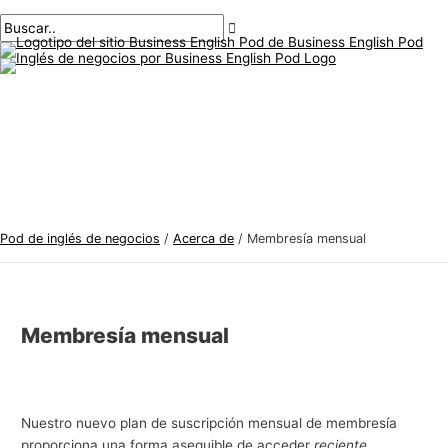
Menú
saltar
T
B
principal
al
e
u
contenido
m
s
a
c
s
a
d
r
e
:
i
n
Pod de inglés de negocios
/
Acerca de
/
Membresía mensual
g
l
é
Membresía mensual
s
d
e
n
Nuestro nuevo plan de suscripción mensual de membresía
e
proporciona una forma asequible de acceder
reciente