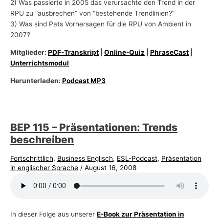
2) Was passierte in 2005 das verursachte den Trend in der
RPU zu “ausbrechen” von “bestehende Trendlinien?”
3) Was sind Pats Vorhersagen für die RPU von Ambient in
2007?
Mitglieder:
PDF-Transkript
|
Online-Quiz
|
PhraseCast
|
Unterrichtsmodul
Herunterladen:
Podcast MP3
BEP 115 – Präsentationen: Trends
beschreiben
Fortschrittlich
,
Business Englisch
,
ESL-Podcast
,
Präsentation
in englischer Sprache
/
August 16, 2008
In dieser Folge aus unserer
E-Book zur Präsentation in