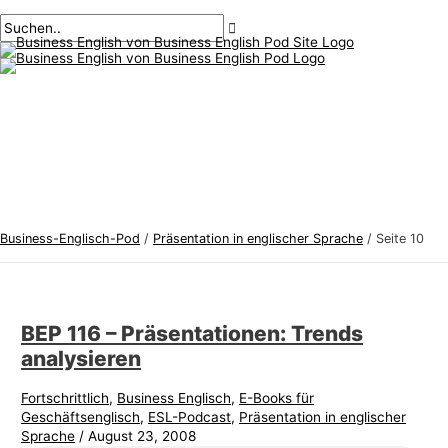
Hauptmenü
Zum
Post-
B
S
Inhalt
Paginierung
u
u
springen
s
c
i
h
n
e
e
n
s
n
s
a
-
c
Business-Englisch-Pod
/
Präsentation in englischer Sprache
/
Seite 10
E
h
n
:
g
BEP 116 – Präsentationen: Trends
l
analysieren
i
s
Fortschrittlich
,
Business Englisch
,
E-Books für
Geschäftsenglisch
,
ESL-Podcast
,
Präsentation in englischer
c
Sprache
/
August 23, 2008
h