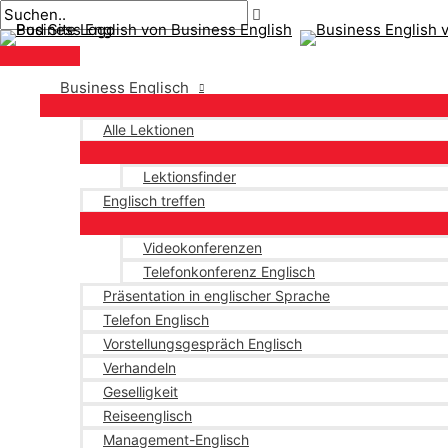
Hauptmenü
Zum
Post-
Inhalt
Paginierung
springen
Business Englisch
Alle Lektionen
Lektionsfinder
Englisch treffen
Videokonferenzen
Telefonkonferenz Englisch
Präsentation in englischer Sprache
Telefon Englisch
Vorstellungsgespräch Englisch
Verhandeln
Geselligkeit
Reiseenglisch
Management-Englisch