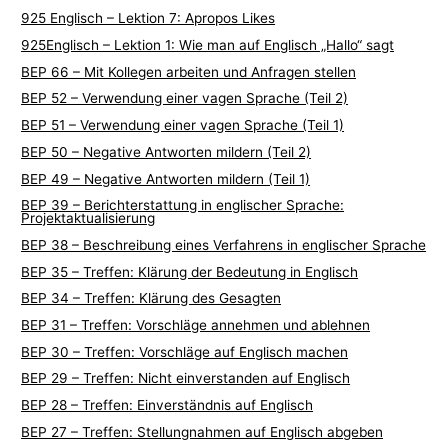
925 Englisch – Lektion 7: Apropos Likes
-
925Englisch – Lektion 1: Wie man auf Englisch „Hallo“ sagt
T
BEP 66 – Mit Kollegen arbeiten und Anfragen stellen
h
BEP 52 – Verwendung einer vagen Sprache (Teil 2)
e
BEP 51 – Verwendung einer vagen Sprache (Teil 1)
m
BEP 50 – Negative Antworten mildern (Teil 2)
e
BEP 49 – Negative Antworten mildern (Teil 1)
n
BEP 39 – Berichterstattung in englischer Sprache:
Projektaktualisierung
BEP 38 – Beschreibung eines Verfahrens in englischer Sprache
BEP 35 – Treffen: Klärung der Bedeutung in Englisch
BEP 34 – Treffen: Klärung des Gesagten
BEP 31 – Treffen: Vorschläge annehmen und ablehnen
BEP 30 – Treffen: Vorschläge auf Englisch machen
BEP 29 – Treffen: Nicht einverstanden auf Englisch
BEP 28 – Treffen: Einverständnis auf Englisch
BEP 27 – Treffen: Stellungnahmen auf Englisch abgeben