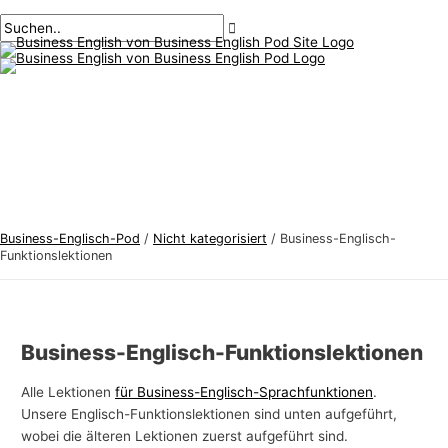
Hauptmenü
Zum
Beitragsnavigation
Geben
Name*
Email*
B
S
Inhalt
Sie
u
u
springen
hier
s
c
ein..
i
h
n
e
e
n
s
n
s
a
-
c
Business-Englisch-Pod
/
Nicht kategorisiert
/
Business-Englisch-
E
h
Funktionslektionen
n
:
g
l
Business-Englisch-Funktionslektionen
i
s
Alle Lektionen
für Business-Englisch-Sprachfunktionen
.
Unsere Englisch-Funktionslektionen sind unten aufgeführt,
c
wobei die älteren Lektionen zuerst aufgeführt sind.
h